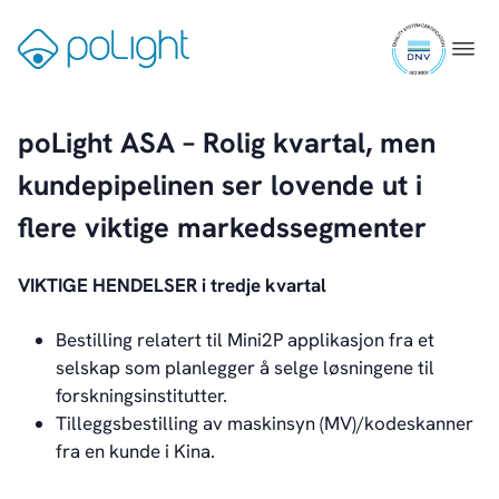
Skip
ISO
to
Gå
Menu
About Us
9001
content
til
About poLight®
certifi
forsiden
About poLight®
poLight ASA – Rolig kvartal, men
Vision
History
kundepipelinen ser lovende ut i
Videos
flere viktige markedssegmenter
News & Events
News
Events
VIKTIGE HENDELSER i tredje kvartal
Press Kit
Career
Bestilling relatert til Mini2P applikasjon fra et
Management
selskap som planlegger å selge løsningene til
Board of Directors
forskningsinstitutter.
Sustainability Statement
Tilleggsbestilling av maskinsyn (MV)/kodeskanner
fra en kunde i Kina.